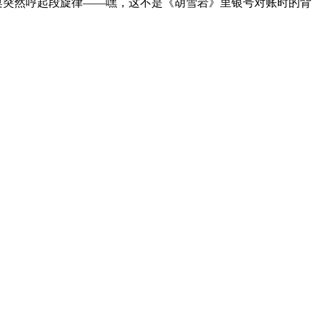
桌突然哼起段旋律——嘿，这不是《胡雪岩》里银号对账时的背