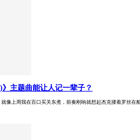
1000)》主题曲能让人记一辈子？
？就像上周我在百口买关东煮，前奏刚响就想起杰克搂着罗丝在