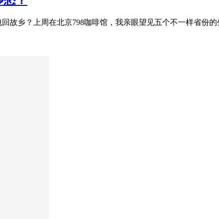
乡愁？
拽回故乡？上周在北京798咖啡馆，我亲眼望见五个不一样省份