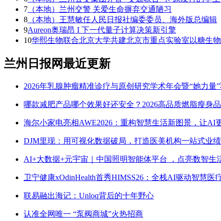
7
（本地）兰州交警 关爱生命摒弃交通陋习
8
（本地）王慧敏任人民日报社编委委员、海外版总编辑
9
Aureon奥瑞昂 I 下一代量子计算决策新引擎
10
华熙生物联合北京大学共建北京市重点实验室以糖生物
兰州日报网最近更新
2026年乳腺肿瘤精准诊疗与原创研究学术年会暨“她力量
​哪款减肥产品哪个效果好还安全？2026高品质燃脂瘦身
海尔小家电亮相AWE2026：重构智慧生活新图景，让AI
DJM里现：用可视化数据破局，打造医美机构一站式业
AI+大数据+元宇宙｜中国照明智能体平台 ，点亮数智生
卫宁健康xOdinHealth首秀HIMSS26：全栈AI驱动智慧
联易融出海记：Unloq背后的十年野心
认准全网唯一 “泵阀商城”火热招商