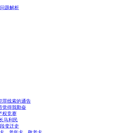
问题解析
犯罪线索的通告
否觉得我勤奋
产权竞赛
长马利民
一段变迁史
生卡、老年卡、敬老卡