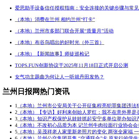
爱思助手设备信任授权指南：安全连接的关键步骤与常见
（本地）消费在兰州 相约兰州“打卡”
（本地）兰州市多部门联合开展“质量月”活动
（本地）布谷鸟唱出的好时光（外三首）
（本地）【新闻故事】师徒巡检记
TOPS.FUN创新协议于2025年11月18日正式开启公测
女气功主题曲为何让人一听就丹田发热？
兰州日报网热门资讯
1
（本地）兰州市公安局关于公开征集程亮犯罪集团违法
2
（本地）【专访】好利来创始人罗红：我不在意外界是
3
（本地）知识产权保护从娃娃抓起安宁多单位举办知识
4
（本地）不改初心品质为本 记兰州牛肉拉面行业协会会
5
（本地）吴茂祥老人家里新老照片的变化 两张全家福 
6
（本地）兰州公交集团开售 “交通联合”卡 原发行的学