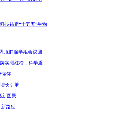
科技锚定“十五五”生物
”乳腺肿瘤学组会议圆
品牌实测红榜，科学避
更懂你
绩增长引擎
活新图景
医疗新路径