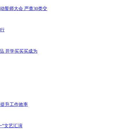
誓师大会 严查30类交
行
品 开学买买买成为
松提升工作效率
一”文艺汇演