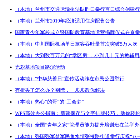
（本地）兰州市交通运输执法队昨日举行百日综合创建行动
（本地）兰州市2019年经济适用住房配售公告
国家青少年军校成立暨国防教育基地运营揭牌仪式在京举
（本地）中川国际机场单日旅客吞吐量首次突破5万人次
（本地）大到数百万元的“学区房”，小到几十元的教辅用
光彩基地项目路演活动
（本地）“中华慈善日”宣传活动昨在市民公园举行
存折丢了怎么办？别慌，一步步教你解决
（本地）热心“的哥”的“工会梦”
WPS高效办公指南：新建保存与文字排版技巧，助你轻
（本地）全国“青年之家”管理员能力提升培训班在兰举办
（本地）强国强军梦军民鱼水情张掖路街道举行庆祝“八