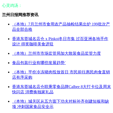
心灵鸡汤：
兰州日报网推荐资讯
（本地）7月兰州市食用农产品抽检结果出炉 199批次产
品全部合格
香港东荟城名店仓 x Pinkoi冬日市集 过百亚洲各地手作
设计 得奖咖啡美食进驻
（本地）兰州市市场监管局加大散装食品监管力度
食品包装行业有哪些发展趋势¨
（本地）平价冷冻猪肉投放首日 市民前往惠民肉食直销
店有序采购
香港东荟城名店仓联乘零食品牌Calbee 8大打卡位及周末
快闪店 消费换独家礼品
（本地）城关区从五方面下功夫对标补齐创建短板和缺
项 冲刺国家食品安全示