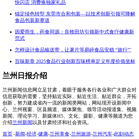
快闪店 消费换独家礼品
锚定绿色转型 东莞市合和包装—以技术创新引领可降解
食品包装新赛道
因爱而生，药食同源：良牧田坊引领新中式食疗健康新
范式
怎样设计食品输送带，让薯片等易碎食品安稳 “旅行”˜
百味新章 2025食品行业创新百味榜单定义年度价值坐标
兰州日报介绍
兰州新闻信息网立足甘肃，着眼于服务各行各业和广大群众对
信息获取的需要，坚持贴近实际、贴近生活、贴近群众，开拓
创新，努力建成省内一流的新闻类网站，网站现开设新闻中
心、兰州视窗、区县频道、媒体聚焦、领导活动报道集、视频
新闻、理论学习、新媒体H5、文化、摄影、健康等频道为您
介绍
兰州新闻
以及甘肃经济和社会资讯。
首页
-
新闻
-
经济
-
健康
-
兰州美食
-
兰州旅游
-
兰州汽车
-
此刻动态