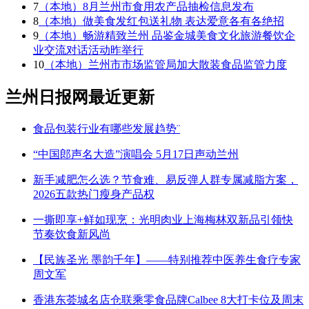
7
（本地）8月兰州市食用农产品抽检信息发布
8
（本地）做美食发红包送礼物 表达爱意各有各绝招
9
（本地）畅游精致兰州 品鉴金城美食文化旅游餐饮企
业交流对话活动昨举行
10
（本地）兰州市市场监管局加大散装食品监管力度
兰州日报网最近更新
食品包装行业有哪些发展趋势¨
“中国郎声名大造”演唱会 5月17日声动兰州
新手减肥怎么选？节食难、易反弹人群专属减脂方案，
2026五款热门瘦身产品权
一撕即享+鲜如现烹：光明肉业上海梅林双新品引领快
节奏饮食新风尚
【民族圣光 墨韵千年】——特别推荐中医养生食疗专家
周文军
香港东荟城名店仓联乘零食品牌Calbee 8大打卡位及周末