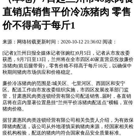
直销店销售平价冷冻猪肉 零售
价不得高于每斤1
来源：网络转载
更新时间：2020-10-12 21:36:02
阅读：
[记者](兰州日报全媒体记者张婉红)9月5日，记者从市发改委
获悉，9月7日至13日，兰州将在全市四区40家直营店投放廉价
冻猪肉(前后腿带骨)，零售价格不得高于每斤16元，以确保中
秋期间猪肉市场供应和价格稳定。
廉价冷冻猪肉的范围是:城关区、七里河区、西固区和安宁
区。配送工作由市发改委组织实施，市四区发展改革部门监
管，甘肃惠民肉类连锁经营有限公司配送销售..届时，各直销
店将在店内显著位置悬挂“兰州平价冻猪肉配送点”横幅，宣传
猪肉价格。
据甘肃惠民肉类连锁经营有限公司相关负责人介绍，为有效保
障猪肉配送，该公司从外地谨慎采购猪肉来源，经国家相关检
疫机构检验，配送的猪肉均符合国家食品安全质量标准。