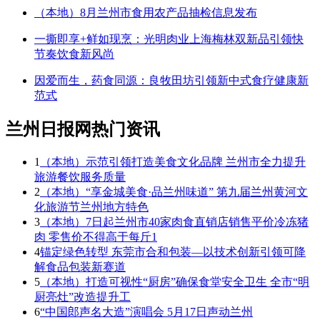
（本地）8月兰州市食用农产品抽检信息发布
一撕即享+鲜如现烹：光明肉业上海梅林双新品引领快
节奏饮食新风尚
因爱而生，药食同源：良牧田坊引领新中式食疗健康新
范式
兰州日报网热门资讯
1
（本地）示范引领打造美食文化品牌 兰州市全力提升
旅游餐饮服务质量
2
（本地）“享金城美食·品兰州味道” 第九届兰州黄河文
化旅游节兰州地方特色
3
（本地）7日起兰州市40家肉食直销店销售平价冷冻猪
肉 零售价不得高于每斤1
4
锚定绿色转型 东莞市合和包装—以技术创新引领可降
解食品包装新赛道
5
（本地）打造可视性“厨房”确保食堂安全卫生 全市“明
厨亮灶”改造提升工
6
“中国郎声名大造”演唱会 5月17日声动兰州